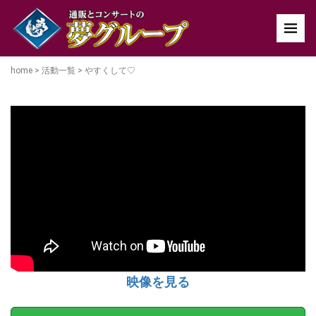
home
>
活動一覧
>
やすくして♡
映像を見る