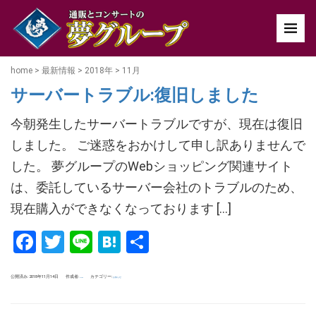
home
>
最新情報
>
2018年
>
11月
サーバートラブル:復旧しました
今朝発生したサーバートラブルですが、現在は復旧
しました。 ご迷惑をおかけして申し訳ありませんで
した。 夢グループのWebショッピング関連サイト
は、委託しているサーバー会社のトラブルのため、
現在購入ができなくなっております […]
Facebook
Twitter
Line
Hatena
共
有
公開済み: 2018年11月14日
作成者:
カテゴリー:
お知らせ
uchida