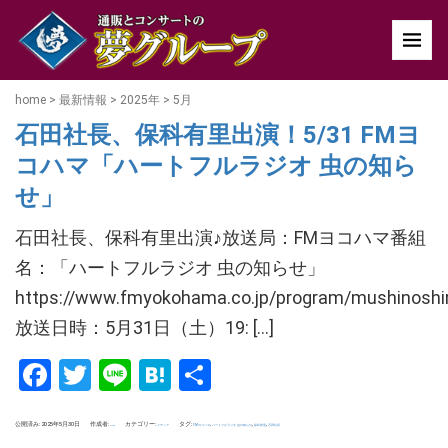
home
>
最新情報
>
2025年
>
5月
石田社長、保科有里出演！5/31 FMヨ
コハマ「ハートフルラジオ 虫の知ら
せ」
石田社長、保科有里出演♪放送局：FMヨコハマ番組
名：「ハートフルラジオ 虫の知らせ」
https://www.fmyokohama.co.jp/program/mushinoshi
放送日時：5月31日（土）19: […]
Facebook
Twitter
Line
Hatena
共
有
公開済み: 2025年5月30日
作成者:
カテゴリー:
タグ:
,
,
,
メディア
FMヨコハマ
ハートフルラジオ 虫の知らせ
保科有里
石田社長
uchida