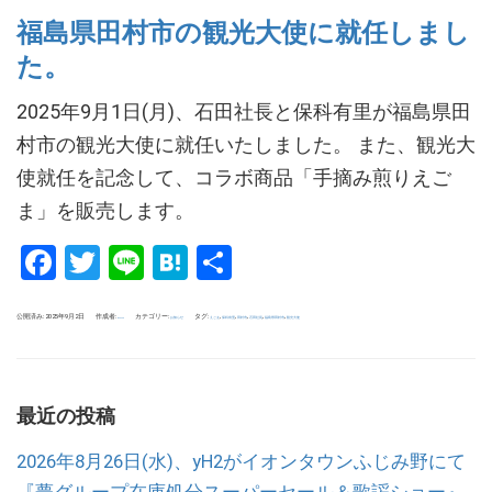
福島県田村市の観光大使に就任しまし
た。
2025年9月1日(月)、石田社長と保科有里が福島県田
村市の観光大使に就任いたしました。 また、観光大
使就任を記念して、コラボ商品「手摘み煎りえご
ま」を販売します。
Facebook
Twitter
Line
Hatena
共
有
公開済み: 2025年9月2日
作成者:
カテゴリー:
タグ:
,
,
,
,
,
お知らせ
えごま
保科有里
田村市
石田社長
福島県田村市
観光大使
tokuoka
最近の投稿
2026年8月26日(水)、yH2がイオンタウンふじみ野にて
『夢グループ在庫処分スーパーセール＆歌謡ショー』