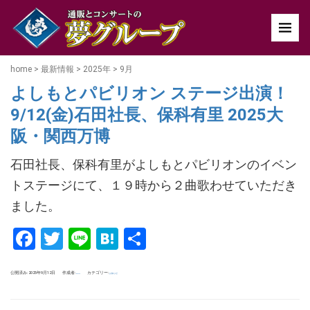
home
>
最新情報
>
2025年
>
9月
よしもとパビリオン ステージ出演！
9/12(金)石田社長、保科有里 2025大
阪・関西万博
石田社長、保科有里がよしもとパビリオンのイベン
トステージにて、１９時から２曲歌わせていただき
ました。
Facebook
Twitter
Line
Hatena
共
有
公開済み: 2025年9月12日
作成者:
カテゴリー:
お知らせ
tokuoka