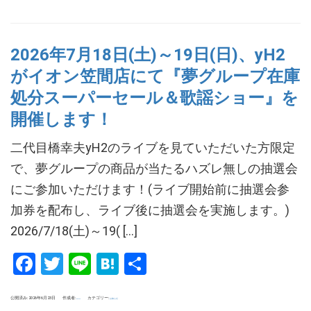
2026年7月18日(土)～19日(日)、yH2
がイオン笠間店にて『夢グループ在庫
処分スーパーセール＆歌謡ショー』を
開催します！
二代目橋幸夫yH2のライブを見ていただいた方限定
で、夢グループの商品が当たるハズレ無しの抽選会
にご参加いただけます！(ライブ開始前に抽選会参
加券を配布し、ライブ後に抽選会を実施します。)
2026/7/18(土)～19( […]
Facebook
Twitter
Line
Hatena
共
有
公開済み: 2026年6月23日
作成者:
カテゴリー:
お知らせ
tokuoka