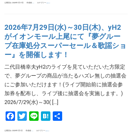
公開済み: 2026年7月17日
作成者:
カテゴリー:
お知らせ
tokuoka
2026年7月29日(水)～30日(木)、yH2
がイオンモール上尾にて『夢グルー
プ在庫処分スーパーセール＆歌謡ショ
ー』を開催します！
二代目橋幸夫yH2のライブを見ていただいた方限定
で、夢グループの商品が当たるハズレ無しの抽選会
にご参加いただけます！(ライブ開始前に抽選会参
加券を配布し、ライブ後に抽選会を実施します。)
2026/7/29(水)～30( […]
Facebook
Twitter
Line
Hatena
共
有
公開済み: 2026年7月1日
作成者:
カテゴリー:
お知らせ
tokuoka