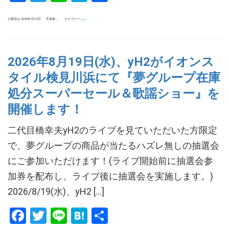
有
公開済み: 2026年7月19日
作成者:
カテゴリー:
お知らせ
tokuoka
2026年8月19日(水)、yH2がイオンス
タイル検見川浜にて『夢グループ在庫
処分スーパーセール＆歌謡ショー』を
開催します！
二代目橋幸夫yH2のライブを見ていただいた方限定
で、夢グループの商品が当たるハズレ無しの抽選会
にご参加いただけます！(ライブ開始前に抽選会参
加券を配布し、ライブ後に抽選会を実施します。)
2026/8/19(水)、yH2 […]
Facebook
Twitter
Line
Hatena
共