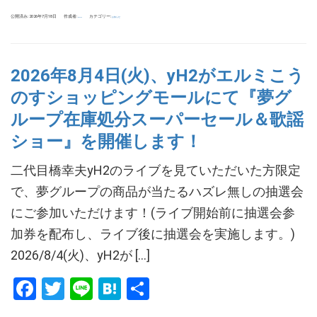
有
公開済み: 2026年7月18日
作成者:
カテゴリー:
お知らせ
tokuoka
2026年8月4日(火)、yH2がエルミこう
のすショッピングモールにて『夢グ
ループ在庫処分スーパーセール＆歌謡
ショー』を開催します！
二代目橋幸夫yH2のライブを見ていただいた方限定
で、夢グループの商品が当たるハズレ無しの抽選会
にご参加いただけます！(ライブ開始前に抽選会参
加券を配布し、ライブ後に抽選会を実施します。)
2026/8/4(火)、yH2が […]
Facebook
Twitter
Line
Hatena
共
有