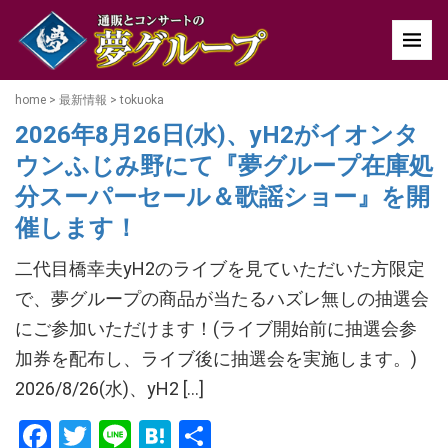
home
>
最新情報
>
tokuoka
2026年8月26日(水)、yH2がイオンタ
ウンふじみ野にて『夢グループ在庫処
分スーパーセール＆歌謡ショー』を開
催します！
二代目橋幸夫yH2のライブを見ていただいた方限定
で、夢グループの商品が当たるハズレ無しの抽選会
にご参加いただけます！(ライブ開始前に抽選会参
加券を配布し、ライブ後に抽選会を実施します。)
2026/8/26(水)、yH2 […]
Facebook
Twitter
Line
Hatena
共