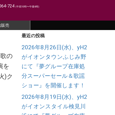
064-724
(午前10時〜午後6時)
信販売
最近の投稿
2026年8月26日(水)、yH2
と歌の
がイオンタウンふじみ野
演を
にて『夢グループ在庫処
分スーパーセール＆歌謡
火)ク
ショー』を開催します！
2026年8月19日(水)、yH2
がイオンスタイル検見川