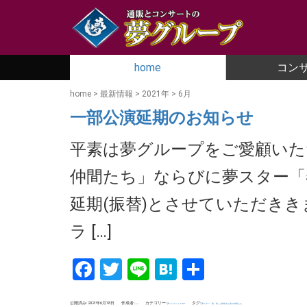
home
コン
home
>
最新情報
>
2021年
>
6月
一部公演延期のお知らせ
平素は夢グループをご愛顧いた
仲間たち」ならびに夢スター「
延期(振替)とさせていただききま
ラ […]
Facebook
Twitter
Line
Hatena
共
有
公開済み: 2021年6月18日
作成者:
カテゴリー:
タグ:
,
夢コンサート.com
夢スター「春・秋」
橋幸夫と歌の仲間たち
uchida