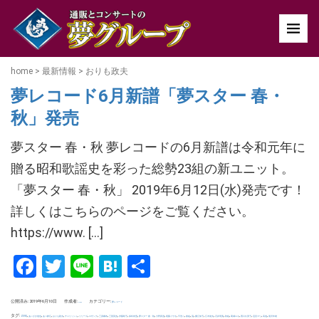
home
>
最新情報
>
おりも政夫
夢レコード6月新譜「夢スター 春・
秋」発売
夢スター 春・秋 夢レコードの6月新譜は令和元年に
贈る昭和歌謡史を彩った総勢23組の新ユニット。
「夢スター 春・秋」 2019年6月12日(水)発売です！
詳しくはこちらのページをご覧ください。
https://www. […]
Facebook
Twitter
Line
Hatena
共
有
公開済み: 2019年6月10日
作成者:
カテゴリー:
夢レコード
uchida
タグ:
,
,
,
,
,
,
,
,
,
,
,
,
,
,
,
,
,
,
,
,
,
,
,
,
,
ZERO
あいざき進也
あべ静江
おりも政夫
チェリッシュ
リリーズ
ロザンナ
三原綱木
三善英史
伊藤咲子
保科有里
夢スター 春・秋
大野真澄
尾藤イサオ
平浩二
春組
晃
桑江知子
江木俊夫
石井明美
秋組
葛城ユキ
西口久美子
辺見マリ
高道
黒沢年雄