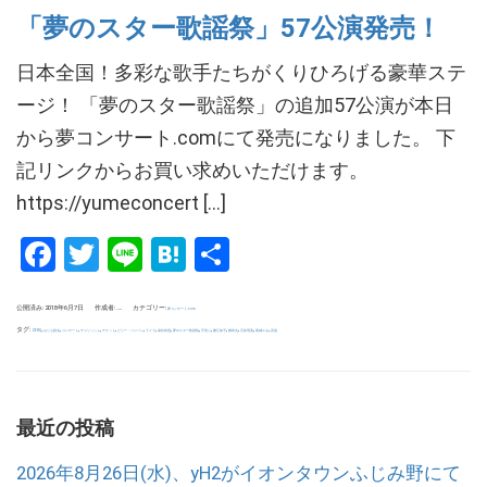
「夢のスター歌謡祭」57公演発売！
日本全国！多彩な歌手たちがくりひろげる豪華ステ
ージ！ 「夢のスター歌謡祭」の追加57公演が本日
から夢コンサート.comにて発売になりました。 下
記リンクからお買い求めいただけます。
https://yumeconcert […]
Facebook
Twitter
Line
Hatena
共
有
公開済み: 2018年6月7日
作成者:
カテゴリー:
夢コンサート.com
uchida
タグ:
,
,
,
,
,
,
,
,
,
,
,
,
,
,
ZERO
おりも政夫
コンサート
チェリッシュ
チケット
ビリー・バンバン
ライブ
保科有里
夢のスター歌謡祭
平浩二
桑江知子
橋幸夫
石井明美
葛城ユキ
高道
最近の投稿
2026年8月26日(水)、yH2がイオンタウンふじみ野にて