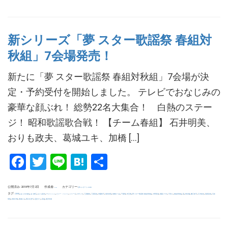
新シリーズ「夢 スター歌謡祭 春組対
秋組」7会場発売！
新たに「夢 スター歌謡祭 春組対秋組」7会場が決
定・予約受付を開始しました。 テレビでおなじみの
豪華な顔ぶれ！ 総勢22名大集合！ 白熱のステー
ジ！ 昭和歌謡歌合戦！ 【チーム春組】 石井明美、
おりも政夫、葛城ユキ、加橋 […]
Facebook
Twitter
Line
Hatena
共
有
公開済み: 2018年7月2日
作成者:
カテゴリー:
夢コンサート.com
uchida
タグ:
,
,
,
,
,
,
,
,
,
,
,
,
,
,
,
,
,
,
,
,
,
,
,
,
,
ZERO
あいざき進也
あべ静江
おりも政夫
チェリッシュ
ビリー・バンバン
リリーズ
ロザンナ
三原綱木
三善英史
伊藤咲子
保科有里
加橋かつみ
千葉県
埼玉県
夢 スター歌謡祭 春組対秋組
大野真澄
尾藤イサオ
平浩二
春組対秋組
晃
東京都
桑江知子
江木俊夫
湯原昌幸
石井
,
,
,
,
,
,
明美
神奈川県
葛城ユキ
西口久美子
辺見マリ
高道
黒沢年雄