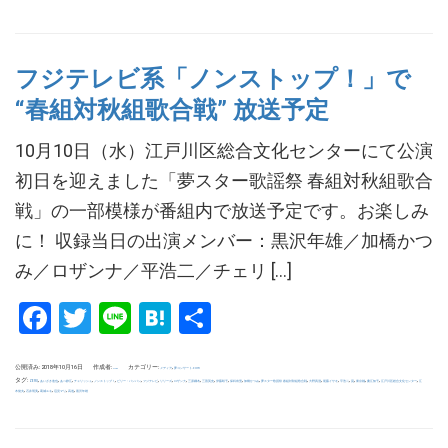
フジテレビ系「ノンストップ！」で
“春組対秋組歌合戦” 放送予定
10月10日（水）江戸川区総合文化センターにて公演
初日を迎えました「夢スター歌謡祭 春組対秋組歌合
戦」の一部模様が番組内で放送予定です。お楽しみ
に！ 収録当日の出演メンバー：黒沢年雄／加橋かつ
み／ロザンナ／平浩二／チェリ […]
Facebook
Twitter
Line
Hatena
共
有
公開済み: 2018年10月16日
作成者:
カテゴリー:
,
メディア
夢コンサート.com
uchida
タグ:
,
,
,
,
,
,
,
,
,
,
,
,
,
,
,
,
,
,
,
,
,
,
ZERO
あいざき進也
あべ静江
チェリッシュ
ノンストップ！
ビリー・バンバン
フジテレビ
リリーズ
ロザンナ
三原綱木
三善英史
伊藤咲子
保科有里
加橋かつみ
夢スター歌謡祭 春組対秋組歌合戦
大野真澄
尾藤イサオ
平浩二
晃
東京都
桑江知子
江戸川区総合文化センター
江
,
,
,
,
,
木俊夫
石井明美
葛城ユキ
辺見マリ
高道
黒沢年雄