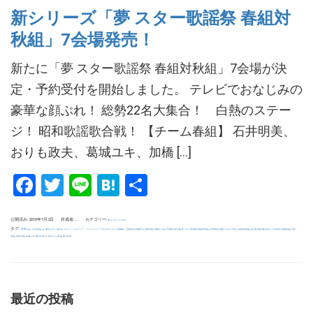
新シリーズ「夢 スター歌謡祭 春組対
秋組」7会場発売！
新たに「夢 スター歌謡祭 春組対秋組」7会場が決
定・予約受付を開始しました。 テレビでおなじみの
豪華な顔ぶれ！ 総勢22名大集合！ 白熱のステー
ジ！ 昭和歌謡歌合戦！ 【チーム春組】 石井明美、
おりも政夫、葛城ユキ、加橋 […]
Facebook
Twitter
Line
Hatena
共
有
公開済み: 2018年7月2日
作成者:
カテゴリー:
夢コンサート.com
uchida
タグ:
,
,
,
,
,
,
,
,
,
,
,
,
,
,
,
,
,
,
,
,
,
,
,
,
,
ZERO
あいざき進也
あべ静江
おりも政夫
チェリッシュ
ビリー・バンバン
リリーズ
ロザンナ
三原綱木
三善英史
伊藤咲子
保科有里
加橋かつみ
千葉県
埼玉県
夢 スター歌謡祭 春組対秋組
大野真澄
尾藤イサオ
平浩二
春組対秋組
晃
東京都
桑江知子
江木俊夫
湯原昌幸
石井
,
,
,
,
,
,
明美
神奈川県
葛城ユキ
西口久美子
辺見マリ
高道
黒沢年雄
最近の投稿