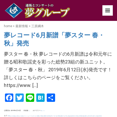
home
>
最新情報
>
三原綱木
夢レコード6月新譜「夢スター 春・
秋」発売
夢スター 春・秋 夢レコードの6月新譜は令和元年に
贈る昭和歌謡史を彩った総勢23組の新ユニット。
「夢スター 春・秋」 2019年6月12日(水)発売です！
詳しくはこちらのページをご覧ください。
https://www. […]
Facebook
Twitter
Line
Hatena
共
有
公開済み: 2019年6月10日
作成者:
カテゴリー:
夢レコード
uchida
タグ:
,
,
,
,
,
,
,
,
,
,
,
,
,
,
,
,
,
,
,
,
,
,
,
,
,
ZERO
あいざき進也
あべ静江
おりも政夫
チェリッシュ
リリーズ
ロザンナ
三原綱木
三善英史
伊藤咲子
保科有里
夢スター 春・秋
大野真澄
尾藤イサオ
平浩二
春組
晃
桑江知子
江木俊夫
石井明美
秋組
葛城ユキ
西口久美子
辺見マリ
高道
黒沢年雄