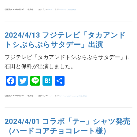
有
公開済み: 2024年4月19日
作成者:
カテゴリー:
タグ:
,
,
メディア
コロコロイチバン！
保科有里
石田社長
uchida
2024/4/13 フジテレビ「タカアンド
トシぶらぶらサタデー」出演
フジテレビ「タカアンドトシぶらぶらサタデー」に
石田と保科が出演しました。
Facebook
Twitter
Line
Hatena
共
有
公開済み: 2024年4月13日
作成者:
カテゴリー:
タグ:
,
,
,
メディア
タカアンドトシぶらぶらサタデー
フジテレビ
保科有里
石田社長
uchida
2024/4/01 コラボ「テ―」シャツ発売
（ハードコアチョコレート様）