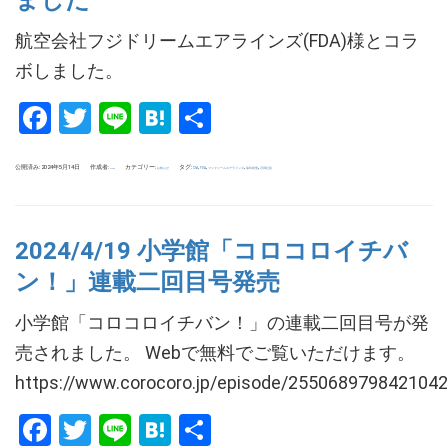
ました
航空会社フジドリームエアラインズ(FDA)様とコラ
ボしました。
Facebook
Twitter
Line
Hatena
共
有
公開済み: 2024年5月14日
作成者:
カテゴリー:
タグ:
,
,
,
,
お知らせ
CM
FDA
フジドリームエアラインズ
保科有里
石田社長
uchida
2024/4/19 小学館「コロコロイチバ
ン！」連載二回目号発売
小学館「コロコロイチバン！」の連載二回目号が発
売されました。 Webで無料でご覧いただけます。
https://www.corocoro.jp/episode/255068979842104
Facebook
Twitter
Line
Hatena
共