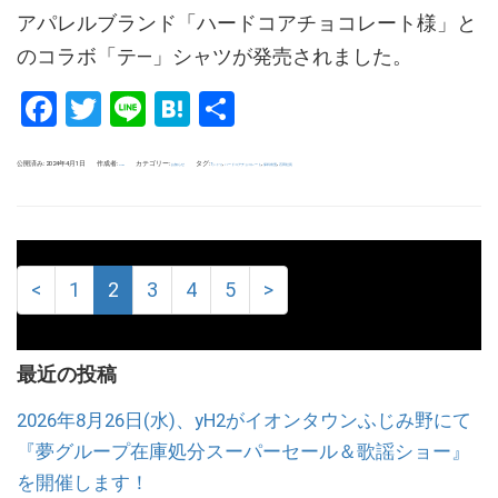
アパレルブランド「ハードコアチョコレート様」と
のコラボ「テ―」シャツが発売されました。
Facebook
Twitter
Line
Hatena
共
有
公開済み: 2024年4月1日
作成者:
カテゴリー:
タグ:
,
,
,
お知らせ
Tシャツ
ハードコアチョコレート
保科有里
石田社長
uchida
<
1
2
3
4
5
>
最近の投稿
2026年8月26日(水)、yH2がイオンタウンふじみ野にて
『夢グループ在庫処分スーパーセール＆歌謡ショー』
を開催します！