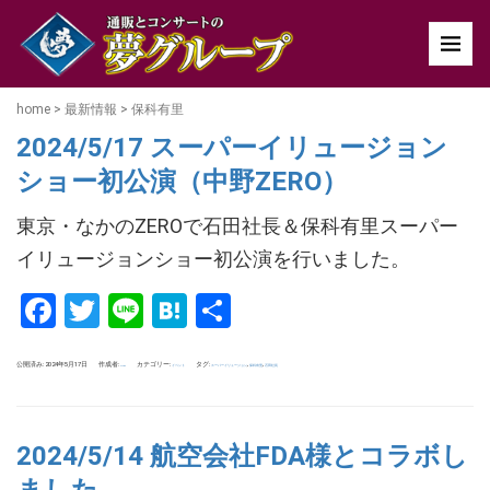
home
>
最新情報
>
保科有里
2024/5/17 スーパーイリュージョン
ショー初公演（中野ZERO）
東京・なかのZEROで石田社長＆保科有里スーパー
イリュージョンショー初公演を行いました。
Facebook
Twitter
Line
Hatena
共
有
公開済み: 2024年5月17日
作成者:
カテゴリー:
タグ:
,
,
イベント
スーパーイリュージョン
保科有里
石田社長
uchida
2024/5/14 航空会社FDA様とコラボし