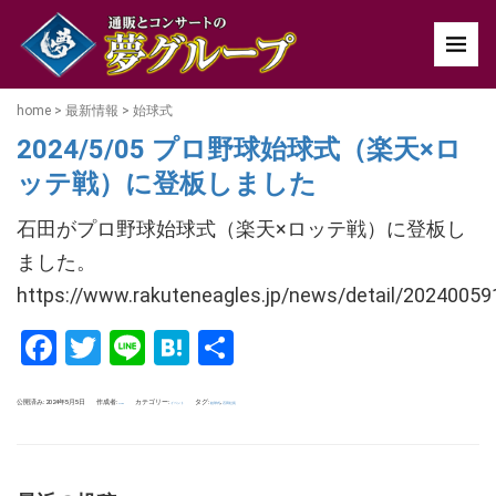
home
>
最新情報
>
始球式
2024/5/05 プロ野球始球式（楽天×ロ
ッテ戦）に登板しました
石田がプロ野球始球式（楽天×ロッテ戦）に登板し
ました。
https://www.rakuteneagles.jp/news/detail/20240059
Facebook
Twitter
Line
Hatena
共
有
公開済み: 2024年5月5日
作成者:
カテゴリー:
タグ:
,
イベント
始球式
石田社長
uchida