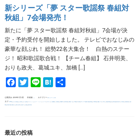
新シリーズ「夢 スター歌謡祭 春組対
秋組」7会場発売！
新たに「夢 スター歌謡祭 春組対秋組」7会場が決
定・予約受付を開始しました。 テレビでおなじみの
豪華な顔ぶれ！ 総勢22名大集合！ 白熱のステー
ジ！ 昭和歌謡歌合戦！ 【チーム春組】 石井明美、
おりも政夫、葛城ユキ、加橋 […]
Facebook
Twitter
Line
Hatena
共
有
公開済み: 2018年7月2日
作成者:
カテゴリー:
夢コンサート.com
uchida
タグ:
,
,
,
,
,
,
,
,
,
,
,
,
,
,
,
,
,
,
,
,
,
,
,
,
,
ZERO
あいざき進也
あべ静江
おりも政夫
チェリッシュ
ビリー・バンバン
リリーズ
ロザンナ
三原綱木
三善英史
伊藤咲子
保科有里
加橋かつみ
千葉県
埼玉県
夢 スター歌謡祭 春組対秋組
大野真澄
尾藤イサオ
平浩二
春組対秋組
晃
東京都
桑江知子
江木俊夫
湯原昌幸
石井
,
,
,
,
,
,
明美
神奈川県
葛城ユキ
西口久美子
辺見マリ
高道
黒沢年雄
最近の投稿