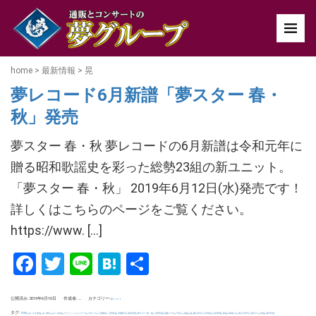
home
>
最新情報
>
晃
夢レコード6月新譜「夢スター 春・
秋」発売
夢スター 春・秋 夢レコードの6月新譜は令和元年に
贈る昭和歌謡史を彩った総勢23組の新ユニット。
「夢スター 春・秋」 2019年6月12日(水)発売です！
詳しくはこちらのページをご覧ください。
https://www. […]
Facebook
Twitter
Line
Hatena
共
有
公開済み: 2019年6月10日
作成者:
カテゴリー:
夢レコード
uchida
タグ:
,
,
,
,
,
,
,
,
,
,
,
,
,
,
,
,
,
,
,
,
,
,
,
,
,
ZERO
あいざき進也
あべ静江
おりも政夫
チェリッシュ
リリーズ
ロザンナ
三原綱木
三善英史
伊藤咲子
保科有里
夢スター 春・秋
大野真澄
尾藤イサオ
平浩二
春組
晃
桑江知子
江木俊夫
石井明美
秋組
葛城ユキ
西口久美子
辺見マリ
高道
黒沢年雄