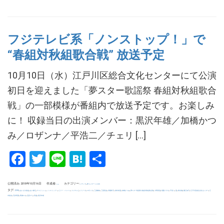
フジテレビ系「ノンストップ！」で
“春組対秋組歌合戦” 放送予定
10月10日（水）江戸川区総合文化センターにて公演
初日を迎えました「夢スター歌謡祭 春組対秋組歌合
戦」の一部模様が番組内で放送予定です。お楽しみ
に！ 収録当日の出演メンバー：黒沢年雄／加橋かつ
み／ロザンナ／平浩二／チェリ […]
Facebook
Twitter
Line
Hatena
共
有
公開済み: 2018年10月16日
作成者:
カテゴリー:
,
メディア
夢コンサート.com
uchida
タグ:
,
,
,
,
,
,
,
,
,
,
,
,
,
,
,
,
,
,
,
,
,
,
ZERO
あいざき進也
あべ静江
チェリッシュ
ノンストップ！
ビリー・バンバン
フジテレビ
リリーズ
ロザンナ
三原綱木
三善英史
伊藤咲子
保科有里
加橋かつみ
夢スター歌謡祭 春組対秋組歌合戦
大野真澄
尾藤イサオ
平浩二
晃
東京都
桑江知子
江戸川区総合文化センター
江
,
,
,
,
,
木俊夫
石井明美
葛城ユキ
辺見マリ
高道
黒沢年雄