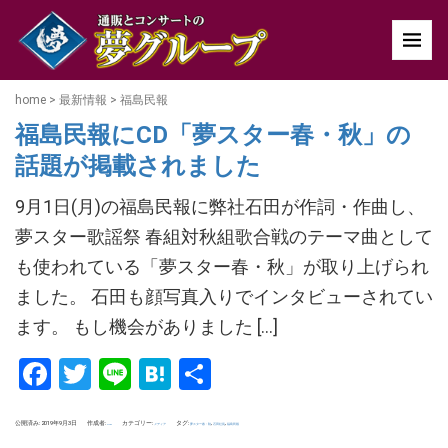
home
>
最新情報
>
福島民報
福島民報にCD「夢スター春・秋」の
話題が掲載されました
9月1日(月)の福島民報に弊社石田が作詞・作曲し、
夢スター歌謡祭 春組対秋組歌合戦のテーマ曲として
も使われている「夢スター春・秋」が取り上げられ
ました。 石田も顔写真入りでインタビューされてい
ます。 もし機会がありました […]
Facebook
Twitter
Line
Hatena
共
有
公開済み: 2019年9月3日
作成者:
カテゴリー:
タグ:
,
,
メディア
夢スター春・秋
石田社長
福島民報
uchida