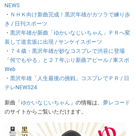
NEWS
・
ＮＨＫ向け新曲完成！黒沢年雄がカツラで練り歩
き / 日刊スポーツ
・
黒沢年雄が新曲「ゆかいなじいちゃん」ＰＲへ変
装して道玄坂に出現 / サンケイスポーツ
・
７４歳・黒沢年雄が妙なコスプレで渋谷に登場
「何でもやる」と２７年ぶり新曲アピール / 東スポ
Web
・
黒沢年雄「人生最後の挑戦」コスプレでＰＲ / 日
テレNEWS24
新曲「
ゆかいなじいちゃん
」の情報は、
夢レコード
のサイトからご覧いただけます。