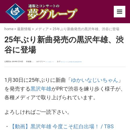
home
>
最新情報
>
メディア
>
25年ぶり新曲発売の黒沢年雄、渋谷に登場
25年ぶり新曲発売の黒沢年雄、渋
谷に登場
公開済み: 2019年1月15日
作成者:
カテゴリー:
,
タグ:
,
,
,
,
メディア
夢レコード
ゆかいなじいちゃん
東京都
渋谷
道玄坂
黒沢年雄
uchida
1月30日に25年ぶりに新曲「
ゆかいなじいちゃん
」
を発売する
黒沢年雄
がPRで渋谷を練り歩く様子が、
各種メディアで取り上げられています。
よろしければご一読下さい。
・
【動画】黒沢年雄 今度こそ紅白出場！ / TBS