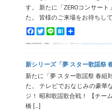
す。 新たに「ZEROコンサー
た。 皆様のご来場をお待ちしています
Facebook
Twitter
Line
Hatena
共
有
公開済み: 2018年8月20日
作成者:
カテゴリー:
タグ:
,
,
,
,
,
,
,
,
,
,
,
夢コンサート.com
ZERO
ZEROコンサート
京都府
保科有里
兵庫県
千葉県
埼玉県
大阪府
愛知県
東京都
神奈川県
茨城県
uchida
新シリーズ「夢 スター歌謡祭 
新たに「夢 スター歌謡祭 春組
た。 テレビでおなじみの豪華な
ジ！ 昭和歌謡歌合戦！ 【チー
橋 […]