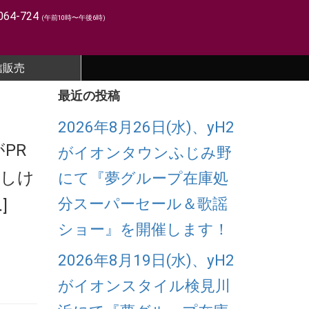
064-724
(午前10時〜午後6時)
信販売
最近の投稿
2026年8月26日(水)、yH2
PR
がイオンタウンふじみ野
ろしけ
にて『夢グループ在庫処
分スーパーセール＆歌謡
]
ショー』を開催します！
2026年8月19日(水)、yH2
がイオンスタイル検見川