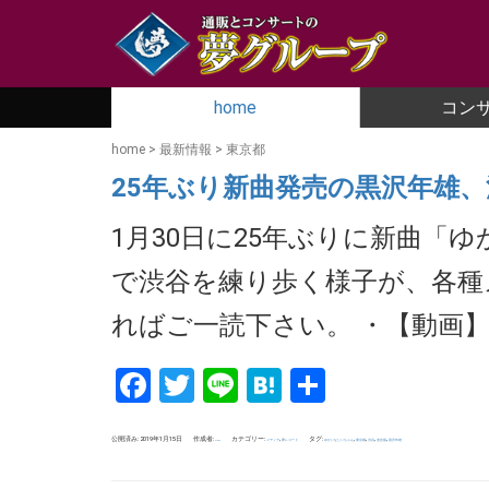
home
コン
home
>
最新情報
>
東京都
25年ぶり新曲発売の黒沢年雄
1月30日に25年ぶりに新曲「
で渋谷を練り歩く様子が、各種
ればご一読下さい。 ・【動画】黒沢年
Facebook
Twitter
Line
Hatena
共
有
公開済み: 2019年1月15日
作成者:
カテゴリー:
,
タグ:
,
,
,
,
メディア
夢レコード
ゆかいなじいちゃん
東京都
渋谷
道玄坂
黒沢年雄
uchida