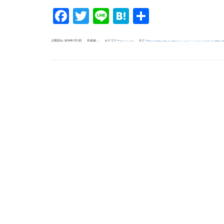
Facebook
Twitter
Line
Hatena
共
有
公開済み: 2018年7月2日
作成者:
カテゴリー:
タグ:
,
,
,
,
,
,
,
,
,
夢コンサート.com
ZERO
あいざき進也
あべ静江
おりも政夫
チェリッシュ
ビリー・バンバン
リリーズ
ロザンナ
三原綱木
三善
uchida