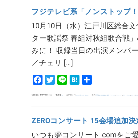
フジテレビ系「ノンストップ！」
10月10日（水）江戸川区総
ター歌謡祭 春組対秋組歌合戦
みに！ 収録当日の出演メンバ
／チェリ […]
Facebook
Twitter
Line
Hatena
共
有
公開済み: 2018年10月16日
作成者:
カテゴリー:
,
タグ:
,
,
,
,
,
,
,
メディア
夢コンサート.com
ZERO
あいざき進也
あべ静江
チェリッシュ
ノンストップ！
ビリー・バンバン
フジテレビ
リリ
uchida
ZEROコンサート 15会場追加
いつも夢コンサート.comを