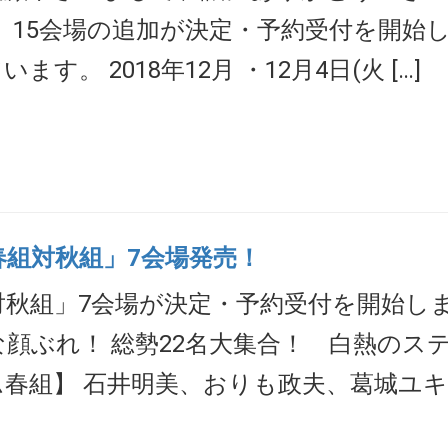
ト」15会場の追加が決定・予約受付を開始
。 2018年12月 ・12月4日(火 […]
春組対秋組」7会場発売！
対秋組」7会場が決定・予約受付を開始し
顔ぶれ！ 総勢22名大集合！ 白熱のス
ム春組】 石井明美、おりも政夫、葛城ユ