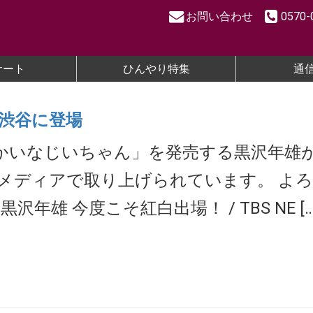
お問い合わせ
0570-
サート
ひんやり特集
通
、渋谷に登場
ゆかいなじいちゃん」を発売する黒沢年雄が
メディアで取り上げられています。 よ
雄 今度こそ紅白出場！ / TBS NE […