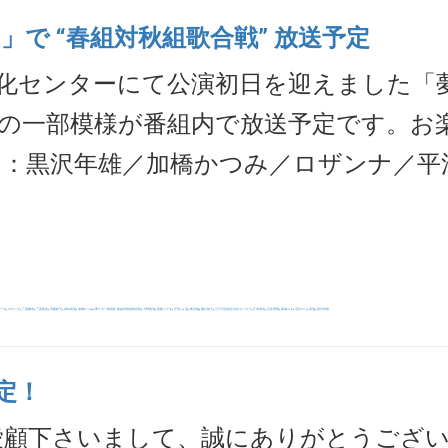
で “春組対秋組歌合戦” 放送予定
合文化センターにて公演初日を迎えました「
」の一部模様が番組内で放送予定です。お
ー：黒沢年雄／加橋かつみ／ロザンナ／平
,
,
,
,
,
,
,
,
,
,
,
,
,
,
,
,
,
,
,
,
ーズ
ロザンナ
三原綱木
三善英史
伊藤咲子
保科有里
加橋かつみ
夢スター歌謡祭 春組対秋組歌合戦
大野真澄
尾藤イサオ
平浩二
晃
東京都
桑江知子
江戸川区総合文化センター
江木俊夫
石井明美
葛城ユキ
辺見マリ
高道
黒沢年雄
決定！
ご愛顧下さいまして、誠にありがとうござ